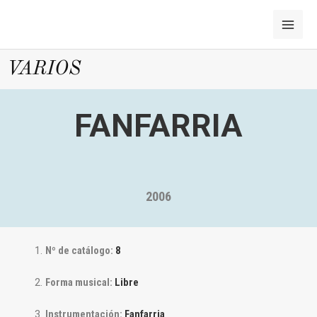
Ir
MAI
al
ME
contenido
VARIOS
FANFARRIA
2006
Nº de catálogo:
8
Forma musical:
Libre
Instrumentación:
Fanfarria